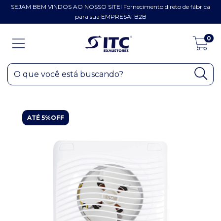
SEJAM BEM VINDOS AO NOSSO SITE! Fornecimento direto de fábrica
para sua EMPRESA! B2B
0
ATÉ 5%OFF