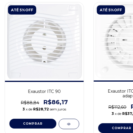
ATÉ 5%OFF
ATÉ 5%OFF
Exaustor IT
Exaustor ITC 90
adap
R$86,17
R$88,84
R$112,60
3
x de
R$28,72
sem juros
3
x de
R$37,
COMPRAR
COMPRAR