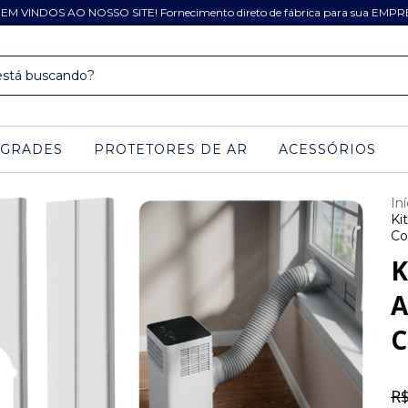
EM VINDOS AO NOSSO SITE! Fornecimento direto de fábrica para sua EMPR
GRADES
PROTETORES DE AR
ACESSÓRIOS
Iní
Ki
Co
K
A
C
R$