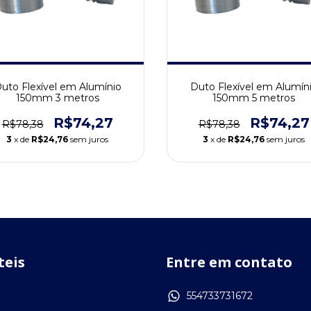
uto Flexível em Alumínio
Duto Flexível em Alumín
150mm 3 metros
150mm 5 metros
R$74,27
R$74,27
R$78,38
R$78,38
3
x de
R$24,76
sem juros
3
x de
R$24,76
sem juros
teis
Entre em contato
554733731672