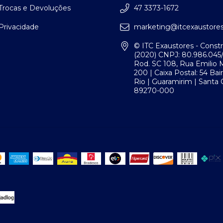
 Trocas e Devoluções
47 3373-1672
 Privacidade
marketing@itcexaustores
© ITC Exaustores - Constr
(2020) CNPJ: 80.986.045
Rod. SC 108, Rua Emilio 
200 | Caixa Postal: 54 Bair
Rio | Guaramirim | Santa C
89270-000