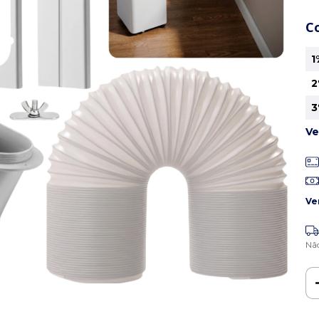
C
1
2
3
Ve
Ve
Nã