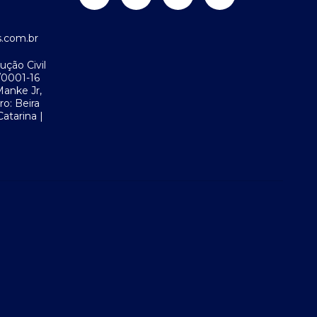
.com.br
ução Civil
/0001-16
Manke Jr,
ro: Beira
atarina |