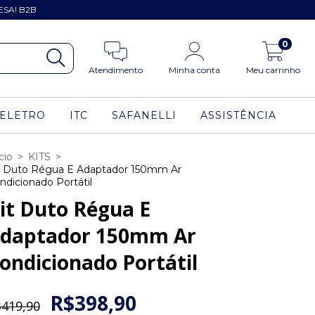
ESA! B2B
0
Atendimento
Minha conta
Meu carrinho
ELETRO
ITC
SAFANELLI
ASSISTÊNCIA
cio
>
KITS
>
t Duto Régua E Adaptador 150mm Ar
ndicionado Portátil
it Duto Régua E
daptador 150mm Ar
ondicionado Portátil
R$398,90
419,90