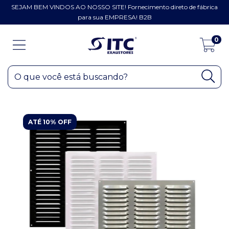
SEJAM BEM VINDOS AO NOSSO SITE! Fornecimento direto de fábrica
para sua EMPRESA! B2B
0
ATÉ 10% OFF