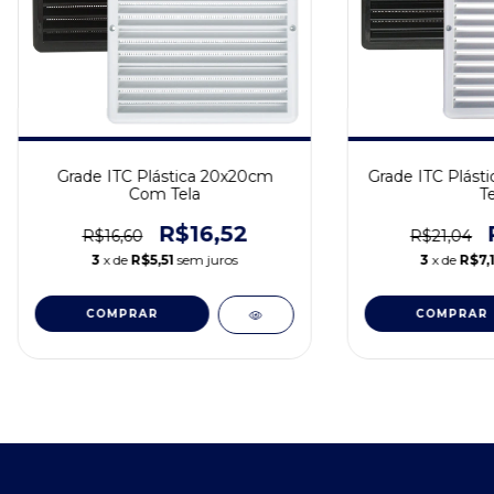
Grade ITC Plástica 20x20cm
Grade ITC Plást
Com Tela
Te
R$16,52
R$16,60
R$21,04
3
x de
R$5,51
sem juros
3
x de
R$7,
COMPRAR
COMPRAR