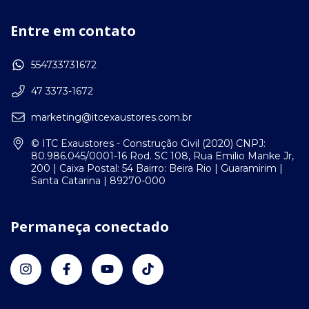
Entre em contato
554733731672
47 3373-1672
marketing@itcexaustores.com.br
© ITC Exaustores - Construção Civil (2020) CNPJ:
80.986.045/0001-16 Rod. SC 108, Rua Emilio Manke Jr,
200 | Caixa Postal: 54 Bairro: Beira Rio | Guaramirim |
Santa Catarina | 89270-000
Permaneça conectado