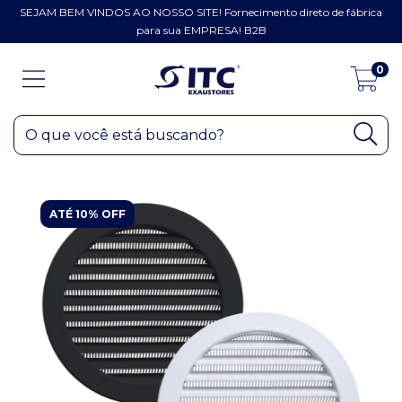
SEJAM BEM VINDOS AO NOSSO SITE! Fornecimento direto de fábrica
para sua EMPRESA! B2B
0
ATÉ 10% OFF