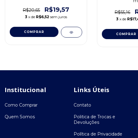
m
R$19,57
R$20,65
R$55,16
3
x de
R$6,52
sem juros
3
x de
R$17,
COMPRAR
COMPRAR
Institucional
Links Úteis
Como Comprar
Contato
Quem Somos
Politica de Trocas e
Devoluções
Política de Privacidade