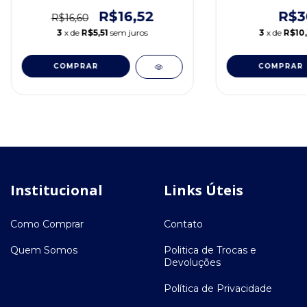
R$16,52
R$3
R$16,60
3
x de
R$5,51
sem juros
3
x de
R$10,
COMPRAR
COMPRAR
Institucional
Links Úteis
Como Comprar
Contato
Quem Somos
Politica de Trocas e
Devoluções
Política de Privacidade