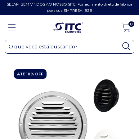
SEJAM BEM VINDOS AO NOSSO SITE! Fornecimento direto de fábrica
para sua EMPRESA! B2B
0
ATÉ 10% OFF