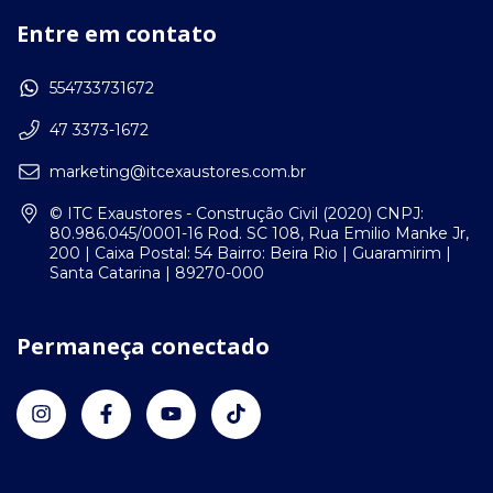
Entre em contato
554733731672
47 3373-1672
marketing@itcexaustores.com.br
© ITC Exaustores - Construção Civil (2020) CNPJ:
80.986.045/0001-16 Rod. SC 108, Rua Emilio Manke Jr,
200 | Caixa Postal: 54 Bairro: Beira Rio | Guaramirim |
Santa Catarina | 89270-000
Permaneça conectado